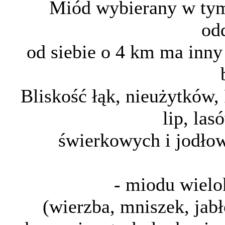
Miód wybierany w tym
od
od siebie o 4 km ma inny
Bliskość łąk, nieużytków,
lip, las
świerkowych i jodło
- miodu wielo
(wierzba, mniszek, jabł