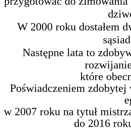
przygotować do zimowania r
dziw
W 2000 roku dostałem dw
sąsiad
Następne
lata to zdoby
rozwijani
które obecn
Poświadczeniem zdobytej w
e
w 2007 roku na tytuł mistrz
do 2016 rok